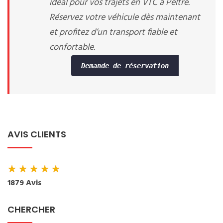
idéal pour vos trajets en VTC à Peltre.
Réservez votre véhicule dès maintenant
et profitez d’un transport fiable et
confortable.
Demande de réservation
AVIS CLIENTS
★
★
★
★
★
1879 Avis
CHERCHER