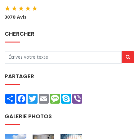
★
★
★
★
★
3078 Avis
CHERCHER
PARTAGER
Share
Facebook
Twitter
Email
Message
Skype
Viber
GALERIE PHOTOS