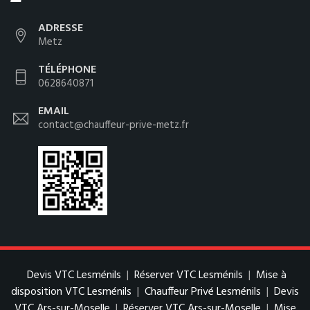
ADRESSE
Metz
TÉLÉPHONE
0628640871
EMAIL
contact@chauffeur-prive-metz.fr
Devis VTC Lesménils
|
Réserver VTC Lesménils
|
Mise à
disposition VTC Lesménils
|
Chauffeur Privé Lesménils
|
Devis
VTC Ars-sur-Moselle
|
Réserver VTC Ars-sur-Moselle
|
Mise