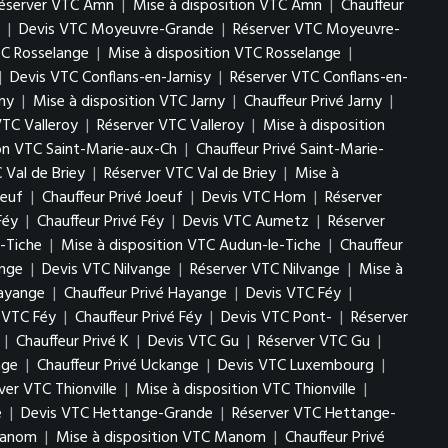
éserver VTC Amn
|
Mise à disposition VTC Amn
|
Chauffeur
|
Devis VTC Moyeuvre-Grande
|
Réserver VTC Moyeuvre-
TC Rosselange
|
Mise à disposition VTC Rosselange
|
|
Devis VTC Conflans-en-Jarnisy
|
Réserver VTC Conflans-en-
ny
|
Mise à disposition VTC Jarny
|
Chauffeur Privé Jarny
|
VTC Valleroy
|
Réserver VTC Valleroy
|
Mise à disposition
ion VTC Saint-Marie-aux-Ch
|
Chauffeur Privé Saint-Marie-
 Val de Briey
|
Réserver VTC Val de Briey
|
Mise à
oeuf
|
Chauffeur Privé Joeuf
|
Devis VTC Hom
|
Réserver
Féy
|
Chauffeur Privé Féy
|
Devis VTC Aumetz
|
Réserver
-Tiche
|
Mise à disposition VTC Audun-le-Tiche
|
Chauffeur
ange
|
Devis VTC Nilvange
|
Réserver VTC Nilvange
|
Mise à
Hayange
|
Chauffeur Privé Hayange
|
Devis VTC Féy
|
n VTC Féy
|
Chauffeur Privé Féy
|
Devis VTC Pont-
|
Réserver
|
Chauffeur Privé K
|
Devis VTC Gu
|
Réserver VTC Gu
|
nge
|
Chauffeur Privé Uckange
|
Devis VTC Luxembourg
|
ver VTC Thionville
|
Mise à disposition VTC Thionville
|
e
|
Devis VTC Hettange-Grande
|
Réserver VTC Hettange-
Manom
|
Mise à disposition VTC Manom
|
Chauffeur Privé