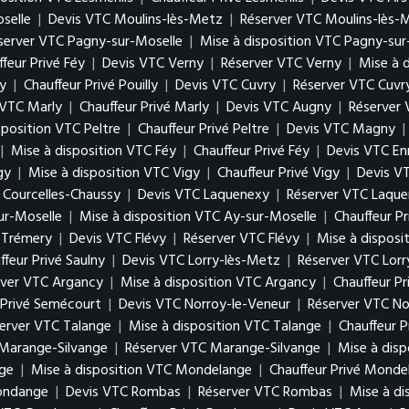
oselle
|
Devis VTC Moulins-lès-Metz
|
Réserver VTC Moulins-lès-
server VTC Pagny-sur-Moselle
|
Mise à disposition VTC Pagny-sur
feur Privé Féy
|
Devis VTC Verny
|
Réserver VTC Verny
|
Mise à 
ly
|
Chauffeur Privé Pouilly
|
Devis VTC Cuvry
|
Réserver VTC Cuvr
 VTC Marly
|
Chauffeur Privé Marly
|
Devis VTC Augny
|
Réserver
sposition VTC Peltre
|
Chauffeur Privé Peltre
|
Devis VTC Magny
|
|
Mise à disposition VTC Féy
|
Chauffeur Privé Féy
|
Devis VTC En
gy
|
Mise à disposition VTC Vigy
|
Chauffeur Privé Vigy
|
Devis V
é Courcelles-Chaussy
|
Devis VTC Laquenexy
|
Réserver VTC Laqu
ur-Moselle
|
Mise à disposition VTC Ay-sur-Moselle
|
Chauffeur P
é Trémery
|
Devis VTC Flévy
|
Réserver VTC Flévy
|
Mise à disposi
ffeur Privé Saulny
|
Devis VTC Lorry-lès-Metz
|
Réserver VTC Lor
rver VTC Argancy
|
Mise à disposition VTC Argancy
|
Chauffeur P
 Privé Semécourt
|
Devis VTC Norroy-le-Veneur
|
Réserver VTC No
erver VTC Talange
|
Mise à disposition VTC Talange
|
Chauffeur P
Marange-Silvange
|
Réserver VTC Marange-Silvange
|
Mise à dis
ge
|
Mise à disposition VTC Mondelange
|
Chauffeur Privé Monde
gondange
|
Devis VTC Rombas
|
Réserver VTC Rombas
|
Mise à d