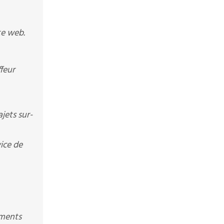
te web.
feur
jets sur-
ice de
ements