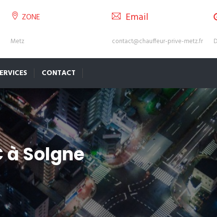
Email
ZONE
Metz
contact@chauffeur-prive-metz.fr
D
ERVICES
CONTACT
C à Solgne