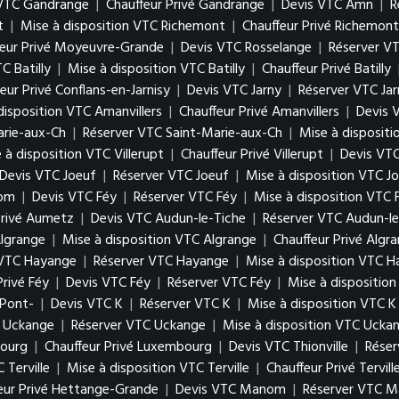
 VTC Gandrange
|
Chauffeur Privé Gandrange
|
Devis VTC Amn
|
R
t
|
Mise à disposition VTC Richemont
|
Chauffeur Privé Richemont
feur Privé Moyeuvre-Grande
|
Devis VTC Rosselange
|
Réserver V
C Batilly
|
Mise à disposition VTC Batilly
|
Chauffeur Privé Batilly
eur Privé Conflans-en-Jarnisy
|
Devis VTC Jarny
|
Réserver VTC Jar
disposition VTC Amanvillers
|
Chauffeur Privé Amanvillers
|
Devis 
arie-aux-Ch
|
Réserver VTC Saint-Marie-aux-Ch
|
Mise à disposit
 à disposition VTC Villerupt
|
Chauffeur Privé Villerupt
|
Devis VTC
Devis VTC Joeuf
|
Réserver VTC Joeuf
|
Mise à disposition VTC J
Hom
|
Devis VTC Féy
|
Réserver VTC Féy
|
Mise à disposition VTC 
Privé Aumetz
|
Devis VTC Audun-le-Tiche
|
Réserver VTC Audun-le
lgrange
|
Mise à disposition VTC Algrange
|
Chauffeur Privé Algr
 VTC Hayange
|
Réserver VTC Hayange
|
Mise à disposition VTC 
Privé Féy
|
Devis VTC Féy
|
Réserver VTC Féy
|
Mise à dispositio
 Pont-
|
Devis VTC K
|
Réserver VTC K
|
Mise à disposition VTC K
 Uckange
|
Réserver VTC Uckange
|
Mise à disposition VTC Ucka
bourg
|
Chauffeur Privé Luxembourg
|
Devis VTC Thionville
|
Réser
 Terville
|
Mise à disposition VTC Terville
|
Chauffeur Privé Tervill
eur Privé Hettange-Grande
|
Devis VTC Manom
|
Réserver VTC 