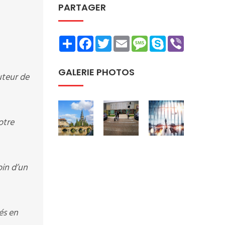
PARTAGER
Share
Facebook
Twitter
Email
Message
Skype
Viber
GALERIE PHOTOS
uteur de
otre
oin d’un
és en