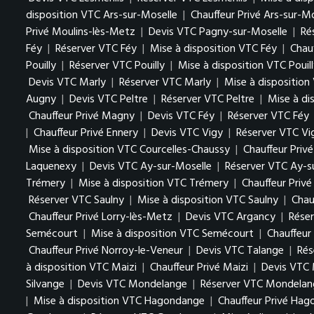
disposition VTC Ars-sur-Moselle
|
Chauffeur Privé Ars-sur-M
Privé Moulins-lès-Metz
|
Devis VTC Pagny-sur-Moselle
|
Ré
Féy
|
Réserver VTC Féy
|
Mise à disposition VTC Féy
|
Chauf
Pouilly
|
Réserver VTC Pouilly
|
Mise à disposition VTC Pouil
Devis VTC Marly
|
Réserver VTC Marly
|
Mise à disposition
Augny
|
Devis VTC Peltre
|
Réserver VTC Peltre
|
Mise à di
Chauffeur Privé Magny
|
Devis VTC Féy
|
Réserver VTC Féy
|
Chauffeur Privé Ennery
|
Devis VTC Vigy
|
Réserver VTC Vi
Mise à disposition VTC Courcelles-Chaussy
|
Chauffeur Priv
Laquenexy
|
Devis VTC Ay-sur-Moselle
|
Réserver VTC Ay-s
Trémery
|
Mise à disposition VTC Trémery
|
Chauffeur Priv
Réserver VTC Saulny
|
Mise à disposition VTC Saulny
|
Chau
Chauffeur Privé Lorry-lès-Metz
|
Devis VTC Argancy
|
Rése
Semécourt
|
Mise à disposition VTC Semécourt
|
Chauffeur
Chauffeur Privé Norroy-le-Veneur
|
Devis VTC Talange
|
Rés
à disposition VTC Maizi
|
Chauffeur Privé Maizi
|
Devis VTC 
Silvange
|
Devis VTC Mondelange
|
Réserver VTC Mondelan
|
Mise à disposition VTC Hagondange
|
Chauffeur Privé Ha