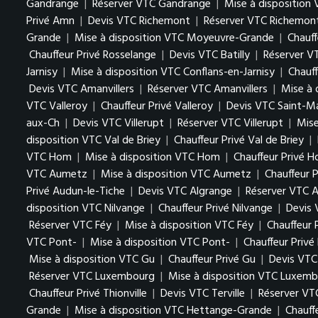
Gandrange
|
Réserver VTC Gandrange
|
Mise à disposition
Privé Amn
|
Devis VTC Richemont
|
Réserver VTC Richemon
Grande
|
Mise à disposition VTC Moyeuvre-Grande
|
Chauf
Chauffeur Privé Rosselange
|
Devis VTC Batilly
|
Réserver VT
Jarnisy
|
Mise à disposition VTC Conflans-en-Jarnisy
|
Chauff
Devis VTC Amanvillers
|
Réserver VTC Amanvillers
|
Mise à 
VTC Valleroy
|
Chauffeur Privé Valleroy
|
Devis VTC Saint-M
aux-Ch
|
Devis VTC Villerupt
|
Réserver VTC Villerupt
|
Mise
disposition VTC Val de Briey
|
Chauffeur Privé Val de Briey
|
VTC Hom
|
Mise à disposition VTC Hom
|
Chauffeur Privé 
VTC Aumetz
|
Mise à disposition VTC Aumetz
|
Chauffeur 
Privé Audun-le-Tiche
|
Devis VTC Algrange
|
Réserver VTC A
disposition VTC Nilvange
|
Chauffeur Privé Nilvange
|
Devis
Réserver VTC Féy
|
Mise à disposition VTC Féy
|
Chauffeur 
VTC Pont-
|
Mise à disposition VTC Pont-
|
Chauffeur Privé
Mise à disposition VTC Gu
|
Chauffeur Privé Gu
|
Devis VTC
Réserver VTC Luxembourg
|
Mise à disposition VTC Luxem
Chauffeur Privé Thionville
|
Devis VTC Terville
|
Réserver VTC
Grande
|
Mise à disposition VTC Hettange-Grande
|
Chauff