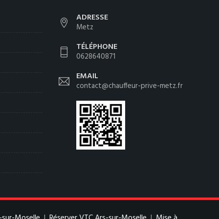
ADRESSE
Metz
TÉLÉPHONE
0628640871
EMAIL
contact@chauffeur-prive-metz.fr
-sur-Moselle
|
Réserver VTC Ars-sur-Moselle
|
Mise à