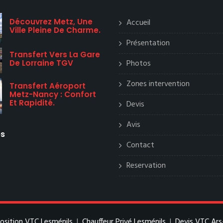
Découvrez Metz, Une
Accueil
Ville Pleine De Charme.
Présentation
Transfert Vers La Gare
Photos
De Lorraine TGV
Zones intervention
Transfert Aéroport
Metz-Nancy : Confort
Et Rapidité.
Devis
Avis
es
Contact
Reservation
position VTC Lesménils
|
Chauffeur Privé Lesménils
|
Devis VTC Ars