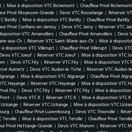
t
|
Mise à disposition VTC Richemont
|
Chauffeur Privé Richemont
feur Privé Moyeuvre-Grande
|
Devis VTC Rosselange
|
Réserver V
C Batilly
|
Mise à disposition VTC Batilly
|
Chauffeur Privé Batilly
eur Privé Conflans-en-Jarnisy
|
Devis VTC Jarny
|
Réserver VTC Jar
disposition VTC Amanvillers
|
Chauffeur Privé Amanvillers
|
Devis 
arie-aux-Ch
|
Réserver VTC Saint-Marie-aux-Ch
|
Mise à disposit
 à disposition VTC Villerupt
|
Chauffeur Privé Villerupt
|
Devis VTC
Devis VTC Joeuf
|
Réserver VTC Joeuf
|
Mise à disposition VTC J
Hom
|
Devis VTC Féy
|
Réserver VTC Féy
|
Mise à disposition VTC 
Privé Aumetz
|
Devis VTC Audun-le-Tiche
|
Réserver VTC Audun-le
lgrange
|
Mise à disposition VTC Algrange
|
Chauffeur Privé Algr
 VTC Hayange
|
Réserver VTC Hayange
|
Mise à disposition VTC 
Privé Féy
|
Devis VTC Féy
|
Réserver VTC Féy
|
Mise à dispositio
 Pont-
|
Devis VTC K
|
Réserver VTC K
|
Mise à disposition VTC K
 Uckange
|
Réserver VTC Uckange
|
Mise à disposition VTC Ucka
bourg
|
Chauffeur Privé Luxembourg
|
Devis VTC Thionville
|
Réser
 Terville
|
Mise à disposition VTC Terville
|
Chauffeur Privé Tervill
eur Privé Hettange-Grande
|
Devis VTC Manom
|
Réserver VTC 