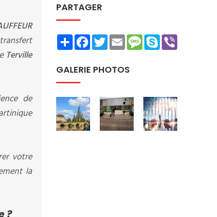
PARTAGER
AUFFEUR
Share
Facebook
Twitter
Email
Message
Skype
Viber
transfert
de
Terville
GALERIE PHOTOS
ience de
artinique
rer votre
tement la
e ?