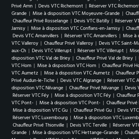
Privé Amn
|
Devis VTC Richemont
|
Réserver VTC Richemon
Grande
|
Mise à disposition VTC Moyeuvre-Grande
|
Chauf
Chauffeur Privé Rosselange
|
Devis VTC Batilly
|
Réserver VT
Jarnisy
|
Mise à disposition VTC Conflans-en-Jarnisy
|
Chauff
Devis VTC Amanvillers
|
Réserver VTC Amanvillers
|
Mise à 
VTC Valleroy
|
Chauffeur Privé Valleroy
|
Devis VTC Saint-M
aux-Ch
|
Devis VTC Villerupt
|
Réserver VTC Villerupt
|
Mise
disposition VTC Val de Briey
|
Chauffeur Privé Val de Briey
|
VTC Hom
|
Mise à disposition VTC Hom
|
Chauffeur Privé 
VTC Aumetz
|
Mise à disposition VTC Aumetz
|
Chauffeur 
Privé Audun-le-Tiche
|
Devis VTC Algrange
|
Réserver VTC A
disposition VTC Nilvange
|
Chauffeur Privé Nilvange
|
Devis
Réserver VTC Féy
|
Mise à disposition VTC Féy
|
Chauffeur 
VTC Pont-
|
Mise à disposition VTC Pont-
|
Chauffeur Privé
Mise à disposition VTC Gu
|
Chauffeur Privé Gu
|
Devis VTC
Réserver VTC Luxembourg
|
Mise à disposition VTC Luxem
Chauffeur Privé Thionville
|
Devis VTC Terville
|
Réserver VTC
Grande
|
Mise à disposition VTC Hettange-Grande
|
Chauff