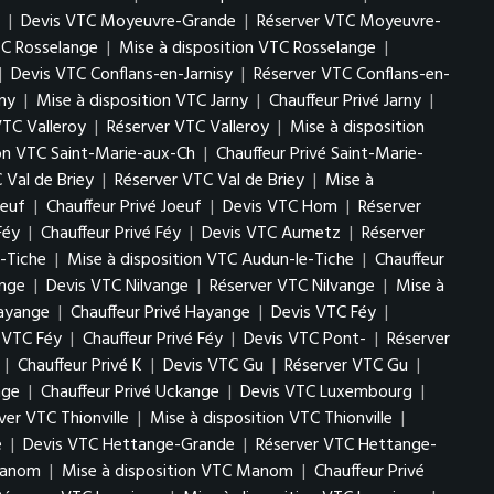
|
Devis VTC Moyeuvre-Grande
|
Réserver VTC Moyeuvre-
TC Rosselange
|
Mise à disposition VTC Rosselange
|
|
Devis VTC Conflans-en-Jarnisy
|
Réserver VTC Conflans-en-
ny
|
Mise à disposition VTC Jarny
|
Chauffeur Privé Jarny
|
VTC Valleroy
|
Réserver VTC Valleroy
|
Mise à disposition
ion VTC Saint-Marie-aux-Ch
|
Chauffeur Privé Saint-Marie-
 Val de Briey
|
Réserver VTC Val de Briey
|
Mise à
oeuf
|
Chauffeur Privé Joeuf
|
Devis VTC Hom
|
Réserver
Féy
|
Chauffeur Privé Féy
|
Devis VTC Aumetz
|
Réserver
-Tiche
|
Mise à disposition VTC Audun-le-Tiche
|
Chauffeur
ange
|
Devis VTC Nilvange
|
Réserver VTC Nilvange
|
Mise à
Hayange
|
Chauffeur Privé Hayange
|
Devis VTC Féy
|
n VTC Féy
|
Chauffeur Privé Féy
|
Devis VTC Pont-
|
Réserver
|
Chauffeur Privé K
|
Devis VTC Gu
|
Réserver VTC Gu
|
nge
|
Chauffeur Privé Uckange
|
Devis VTC Luxembourg
|
ver VTC Thionville
|
Mise à disposition VTC Thionville
|
e
|
Devis VTC Hettange-Grande
|
Réserver VTC Hettange-
Manom
|
Mise à disposition VTC Manom
|
Chauffeur Privé