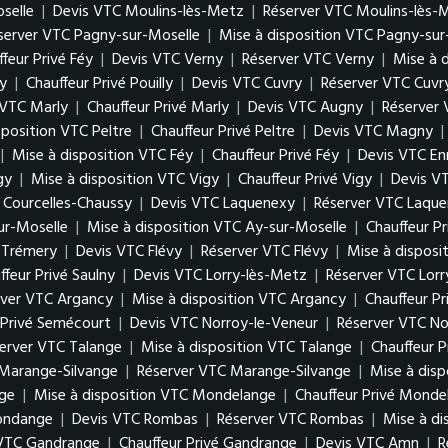
oselle
|
Devis VTC Moulins-lès-Metz
|
Réserver VTC Moulins-lès-
server VTC Pagny-sur-Moselle
|
Mise à disposition VTC Pagny-sur
feur Privé Féy
|
Devis VTC Verny
|
Réserver VTC Verny
|
Mise à 
ly
|
Chauffeur Privé Pouilly
|
Devis VTC Cuvry
|
Réserver VTC Cuvr
 VTC Marly
|
Chauffeur Privé Marly
|
Devis VTC Augny
|
Réserver
sposition VTC Peltre
|
Chauffeur Privé Peltre
|
Devis VTC Magny
|
|
Mise à disposition VTC Féy
|
Chauffeur Privé Féy
|
Devis VTC En
gy
|
Mise à disposition VTC Vigy
|
Chauffeur Privé Vigy
|
Devis V
é Courcelles-Chaussy
|
Devis VTC Laquenexy
|
Réserver VTC Laqu
ur-Moselle
|
Mise à disposition VTC Ay-sur-Moselle
|
Chauffeur P
é Trémery
|
Devis VTC Flévy
|
Réserver VTC Flévy
|
Mise à disposi
ffeur Privé Saulny
|
Devis VTC Lorry-lès-Metz
|
Réserver VTC Lor
rver VTC Argancy
|
Mise à disposition VTC Argancy
|
Chauffeur P
 Privé Semécourt
|
Devis VTC Norroy-le-Veneur
|
Réserver VTC No
erver VTC Talange
|
Mise à disposition VTC Talange
|
Chauffeur P
Marange-Silvange
|
Réserver VTC Marange-Silvange
|
Mise à dis
ge
|
Mise à disposition VTC Mondelange
|
Chauffeur Privé Monde
gondange
|
Devis VTC Rombas
|
Réserver VTC Rombas
|
Mise à d
 VTC Gandrange
|
Chauffeur Privé Gandrange
|
Devis VTC Amn
|
R