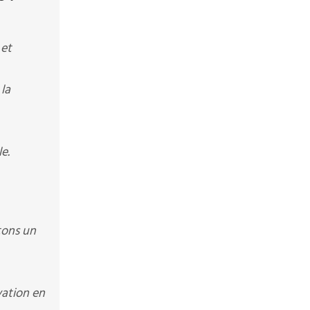
 et
la
e.
tons un
vation en