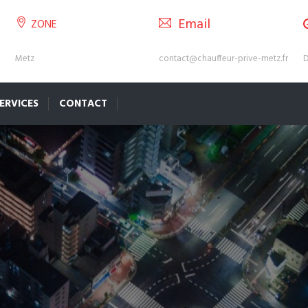
Email
ZONE
Metz
contact@chauffeur-prive-metz.fr
D
ERVICES
CONTACT