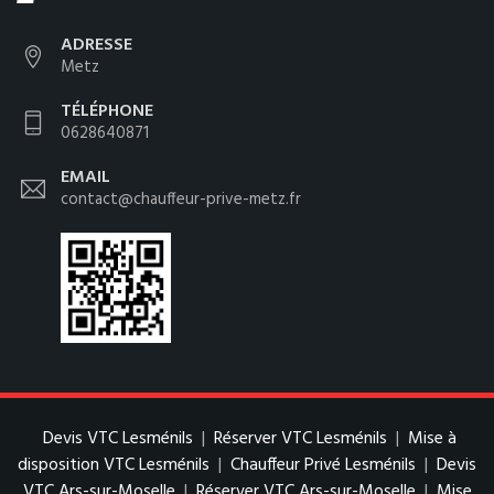
ADRESSE
Metz
TÉLÉPHONE
0628640871
EMAIL
contact@chauffeur-prive-metz.fr
Devis VTC Lesménils
|
Réserver VTC Lesménils
|
Mise à
disposition VTC Lesménils
|
Chauffeur Privé Lesménils
|
Devis
VTC Ars-sur-Moselle
|
Réserver VTC Ars-sur-Moselle
|
Mise