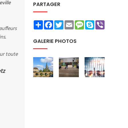
ville
PARTAGER
Share
Facebook
Twitter
Email
Message
Skype
Viber
auffeurs
ns.
GALERIE PHOTOS
ur toute
tz