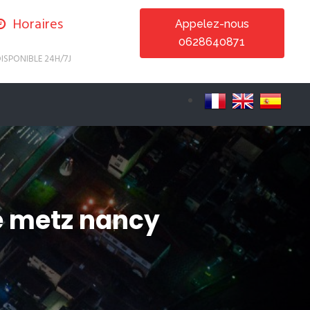
Horaires
Appelez-nous
0628640871
ISPONIBLE 24H/7J
de metz nancy