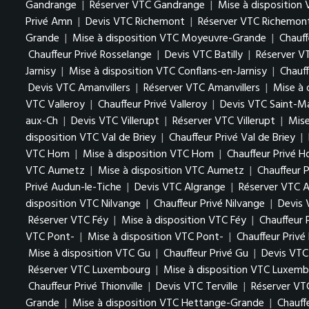
Gandrange
|
Réserver VTC Gandrange
|
Mise à disposition
Privé Amn
|
Devis VTC Richemont
|
Réserver VTC Richemon
Grande
|
Mise à disposition VTC Moyeuvre-Grande
|
Chauf
Chauffeur Privé Rosselange
|
Devis VTC Batilly
|
Réserver VT
Jarnisy
|
Mise à disposition VTC Conflans-en-Jarnisy
|
Chauff
Devis VTC Amanvillers
|
Réserver VTC Amanvillers
|
Mise à 
VTC Valleroy
|
Chauffeur Privé Valleroy
|
Devis VTC Saint-M
aux-Ch
|
Devis VTC Villerupt
|
Réserver VTC Villerupt
|
Mise
disposition VTC Val de Briey
|
Chauffeur Privé Val de Briey
|
VTC Hom
|
Mise à disposition VTC Hom
|
Chauffeur Privé 
VTC Aumetz
|
Mise à disposition VTC Aumetz
|
Chauffeur 
Privé Audun-le-Tiche
|
Devis VTC Algrange
|
Réserver VTC A
disposition VTC Nilvange
|
Chauffeur Privé Nilvange
|
Devis
Réserver VTC Féy
|
Mise à disposition VTC Féy
|
Chauffeur 
VTC Pont-
|
Mise à disposition VTC Pont-
|
Chauffeur Privé
Mise à disposition VTC Gu
|
Chauffeur Privé Gu
|
Devis VTC
Réserver VTC Luxembourg
|
Mise à disposition VTC Luxem
Chauffeur Privé Thionville
|
Devis VTC Terville
|
Réserver VTC
Grande
|
Mise à disposition VTC Hettange-Grande
|
Chauff