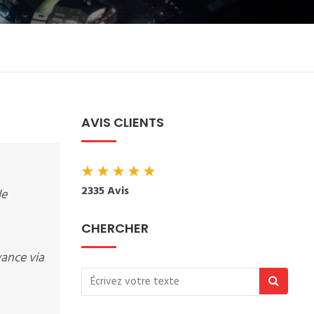
AVIS CLIENTS
★
★
★
★
★
2335 Avis
le
CHERCHER
vance via