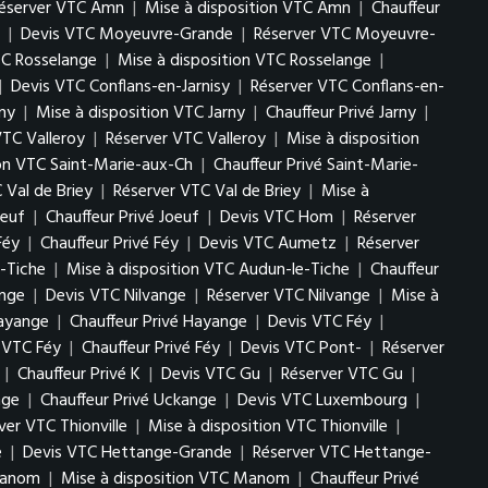
éserver VTC Amn
|
Mise à disposition VTC Amn
|
Chauffeur
|
Devis VTC Moyeuvre-Grande
|
Réserver VTC Moyeuvre-
TC Rosselange
|
Mise à disposition VTC Rosselange
|
|
Devis VTC Conflans-en-Jarnisy
|
Réserver VTC Conflans-en-
ny
|
Mise à disposition VTC Jarny
|
Chauffeur Privé Jarny
|
VTC Valleroy
|
Réserver VTC Valleroy
|
Mise à disposition
ion VTC Saint-Marie-aux-Ch
|
Chauffeur Privé Saint-Marie-
 Val de Briey
|
Réserver VTC Val de Briey
|
Mise à
oeuf
|
Chauffeur Privé Joeuf
|
Devis VTC Hom
|
Réserver
Féy
|
Chauffeur Privé Féy
|
Devis VTC Aumetz
|
Réserver
-Tiche
|
Mise à disposition VTC Audun-le-Tiche
|
Chauffeur
ange
|
Devis VTC Nilvange
|
Réserver VTC Nilvange
|
Mise à
Hayange
|
Chauffeur Privé Hayange
|
Devis VTC Féy
|
n VTC Féy
|
Chauffeur Privé Féy
|
Devis VTC Pont-
|
Réserver
|
Chauffeur Privé K
|
Devis VTC Gu
|
Réserver VTC Gu
|
nge
|
Chauffeur Privé Uckange
|
Devis VTC Luxembourg
|
ver VTC Thionville
|
Mise à disposition VTC Thionville
|
e
|
Devis VTC Hettange-Grande
|
Réserver VTC Hettange-
Manom
|
Mise à disposition VTC Manom
|
Chauffeur Privé