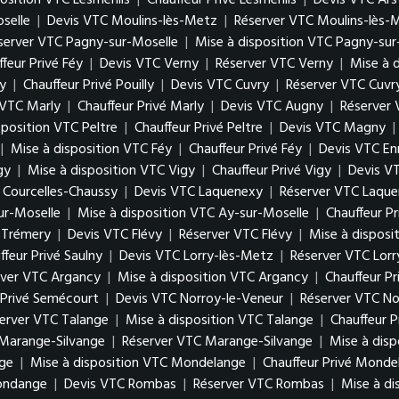
position VTC Lesménils
|
Chauffeur Privé Lesménils
|
Devis VTC Ars
oselle
|
Devis VTC Moulins-lès-Metz
|
Réserver VTC Moulins-lès-
server VTC Pagny-sur-Moselle
|
Mise à disposition VTC Pagny-sur
feur Privé Féy
|
Devis VTC Verny
|
Réserver VTC Verny
|
Mise à 
ly
|
Chauffeur Privé Pouilly
|
Devis VTC Cuvry
|
Réserver VTC Cuvr
 VTC Marly
|
Chauffeur Privé Marly
|
Devis VTC Augny
|
Réserver
sposition VTC Peltre
|
Chauffeur Privé Peltre
|
Devis VTC Magny
|
|
Mise à disposition VTC Féy
|
Chauffeur Privé Féy
|
Devis VTC En
gy
|
Mise à disposition VTC Vigy
|
Chauffeur Privé Vigy
|
Devis V
é Courcelles-Chaussy
|
Devis VTC Laquenexy
|
Réserver VTC Laqu
ur-Moselle
|
Mise à disposition VTC Ay-sur-Moselle
|
Chauffeur P
é Trémery
|
Devis VTC Flévy
|
Réserver VTC Flévy
|
Mise à disposi
ffeur Privé Saulny
|
Devis VTC Lorry-lès-Metz
|
Réserver VTC Lor
rver VTC Argancy
|
Mise à disposition VTC Argancy
|
Chauffeur P
 Privé Semécourt
|
Devis VTC Norroy-le-Veneur
|
Réserver VTC No
erver VTC Talange
|
Mise à disposition VTC Talange
|
Chauffeur P
Marange-Silvange
|
Réserver VTC Marange-Silvange
|
Mise à dis
ge
|
Mise à disposition VTC Mondelange
|
Chauffeur Privé Monde
gondange
|
Devis VTC Rombas
|
Réserver VTC Rombas
|
Mise à d