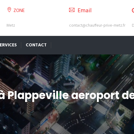
Email
ZONE
Metz
contact@chauffeur-prive-metz.fr
D
ERVICES
CONTACT
 à Plappeville aeroport 