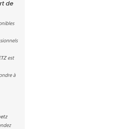
rt de
onibles
sionnels
ETZ
est
ondre à
metz
endez