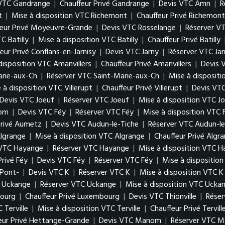
 VTC Gandrange
|
Chauffeur Privé Gandrange
|
Devis VTC Amn
|
R
t
|
Mise à disposition VTC Richemont
|
Chauffeur Privé Richemont
feur Privé Moyeuvre-Grande
|
Devis VTC Rosselange
|
Réserver V
C Batilly
|
Mise à disposition VTC Batilly
|
Chauffeur Privé Batilly
eur Privé Conflans-en-Jarnisy
|
Devis VTC Jarny
|
Réserver VTC Jar
disposition VTC Amanvillers
|
Chauffeur Privé Amanvillers
|
Devis 
arie-aux-Ch
|
Réserver VTC Saint-Marie-aux-Ch
|
Mise à disposit
 à disposition VTC Villerupt
|
Chauffeur Privé Villerupt
|
Devis VTC
Devis VTC Joeuf
|
Réserver VTC Joeuf
|
Mise à disposition VTC J
Hom
|
Devis VTC Féy
|
Réserver VTC Féy
|
Mise à disposition VTC 
Privé Aumetz
|
Devis VTC Audun-le-Tiche
|
Réserver VTC Audun-le
lgrange
|
Mise à disposition VTC Algrange
|
Chauffeur Privé Algr
 VTC Hayange
|
Réserver VTC Hayange
|
Mise à disposition VTC 
Privé Féy
|
Devis VTC Féy
|
Réserver VTC Féy
|
Mise à dispositio
 Pont-
|
Devis VTC K
|
Réserver VTC K
|
Mise à disposition VTC K
 Uckange
|
Réserver VTC Uckange
|
Mise à disposition VTC Ucka
bourg
|
Chauffeur Privé Luxembourg
|
Devis VTC Thionville
|
Réser
 Terville
|
Mise à disposition VTC Terville
|
Chauffeur Privé Tervill
eur Privé Hettange-Grande
|
Devis VTC Manom
|
Réserver VTC 