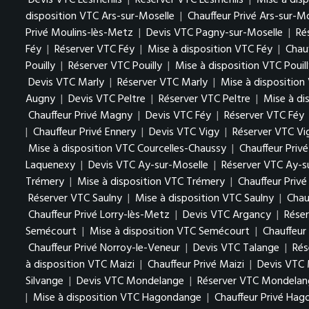
Devis VTC Lesménils
|
Réserver VTC Lesménils
|
Mise à dis
disposition VTC Ars-sur-Moselle
|
Chauffeur Privé Ars-sur-M
Privé Moulins-lès-Metz
|
Devis VTC Pagny-sur-Moselle
|
Ré
Féy
|
Réserver VTC Féy
|
Mise à disposition VTC Féy
|
Chauf
Pouilly
|
Réserver VTC Pouilly
|
Mise à disposition VTC Pouil
Devis VTC Marly
|
Réserver VTC Marly
|
Mise à disposition
Augny
|
Devis VTC Peltre
|
Réserver VTC Peltre
|
Mise à di
Chauffeur Privé Magny
|
Devis VTC Féy
|
Réserver VTC Féy
|
Chauffeur Privé Ennery
|
Devis VTC Vigy
|
Réserver VTC Vi
Mise à disposition VTC Courcelles-Chaussy
|
Chauffeur Priv
Laquenexy
|
Devis VTC Ay-sur-Moselle
|
Réserver VTC Ay-s
Trémery
|
Mise à disposition VTC Trémery
|
Chauffeur Priv
Réserver VTC Saulny
|
Mise à disposition VTC Saulny
|
Chau
Chauffeur Privé Lorry-lès-Metz
|
Devis VTC Argancy
|
Rése
Semécourt
|
Mise à disposition VTC Semécourt
|
Chauffeur
Chauffeur Privé Norroy-le-Veneur
|
Devis VTC Talange
|
Rés
à disposition VTC Maizi
|
Chauffeur Privé Maizi
|
Devis VTC 
Silvange
|
Devis VTC Mondelange
|
Réserver VTC Mondelan
|
Mise à disposition VTC Hagondange
|
Chauffeur Privé Ha