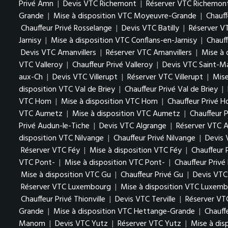
Privé Amn
|
Devis VTC Richemont
|
Réserver VTC Richemon
Grande
|
Mise à disposition VTC Moyeuvre-Grande
|
Chauf
Chauffeur Privé Rosselange
|
Devis VTC Batilly
|
Réserver VT
Jarnisy
|
Mise à disposition VTC Conflans-en-Jarnisy
|
Chauff
Devis VTC Amanvillers
|
Réserver VTC Amanvillers
|
Mise à 
VTC Valleroy
|
Chauffeur Privé Valleroy
|
Devis VTC Saint-M
aux-Ch
|
Devis VTC Villerupt
|
Réserver VTC Villerupt
|
Mise
disposition VTC Val de Briey
|
Chauffeur Privé Val de Briey
|
VTC Hom
|
Mise à disposition VTC Hom
|
Chauffeur Privé 
VTC Aumetz
|
Mise à disposition VTC Aumetz
|
Chauffeur 
Privé Audun-le-Tiche
|
Devis VTC Algrange
|
Réserver VTC A
disposition VTC Nilvange
|
Chauffeur Privé Nilvange
|
Devis
Réserver VTC Féy
|
Mise à disposition VTC Féy
|
Chauffeur 
VTC Pont-
|
Mise à disposition VTC Pont-
|
Chauffeur Privé
Mise à disposition VTC Gu
|
Chauffeur Privé Gu
|
Devis VTC
Réserver VTC Luxembourg
|
Mise à disposition VTC Luxem
Chauffeur Privé Thionville
|
Devis VTC Terville
|
Réserver VTC
Grande
|
Mise à disposition VTC Hettange-Grande
|
Chauff
Manom
|
Devis VTC Yutz
|
Réserver VTC Yutz
|
Mise à dis