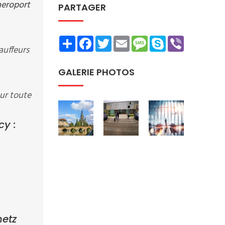
eroport
PARTAGER
Share
Facebook
Twitter
Email
Message
Skype
Viber
auffeurs
GALERIE PHOTOS
ur toute
y :
metz