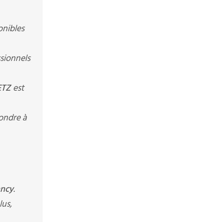
onibles
sionnels
ETZ
est
ondre à
ancy
.
lus,