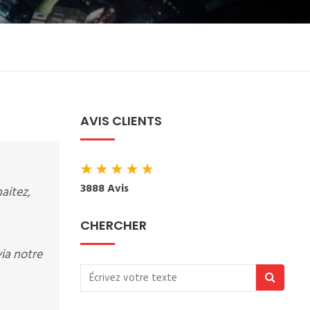
AVIS CLIENTS
★
★
★
★
★
3888 Avis
aitez,
CHERCHER
via notre