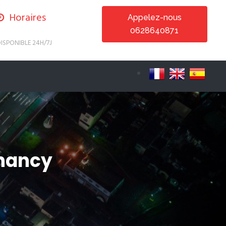
Horaires
Appelez-nous
0628640871
ISPONIBLE 24H/7J
 nancy