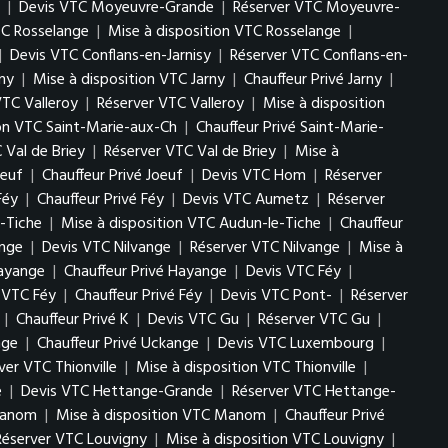
|
Devis VTC Moyeuvre-Grande
|
Réserver VTC Moyeuvre-
TC Rosselange
|
Mise à disposition VTC Rosselange
|
|
Devis VTC Conflans-en-Jarnisy
|
Réserver VTC Conflans-en-
ny
|
Mise à disposition VTC Jarny
|
Chauffeur Privé Jarny
|
VTC Valleroy
|
Réserver VTC Valleroy
|
Mise à disposition
ion VTC Saint-Marie-aux-Ch
|
Chauffeur Privé Saint-Marie-
 Val de Briey
|
Réserver VTC Val de Briey
|
Mise à
oeuf
|
Chauffeur Privé Joeuf
|
Devis VTC Hom
|
Réserver
Féy
|
Chauffeur Privé Féy
|
Devis VTC Aumetz
|
Réserver
-Tiche
|
Mise à disposition VTC Audun-le-Tiche
|
Chauffeur
ange
|
Devis VTC Nilvange
|
Réserver VTC Nilvange
|
Mise à
Hayange
|
Chauffeur Privé Hayange
|
Devis VTC Féy
|
n VTC Féy
|
Chauffeur Privé Féy
|
Devis VTC Pont-
|
Réserver
|
Chauffeur Privé K
|
Devis VTC Gu
|
Réserver VTC Gu
|
nge
|
Chauffeur Privé Uckange
|
Devis VTC Luxembourg
|
ver VTC Thionville
|
Mise à disposition VTC Thionville
|
e
|
Devis VTC Hettange-Grande
|
Réserver VTC Hettange-
Manom
|
Mise à disposition VTC Manom
|
Chauffeur Privé
Réserver VTC Louvigny
|
Mise à disposition VTC Louvigny
|