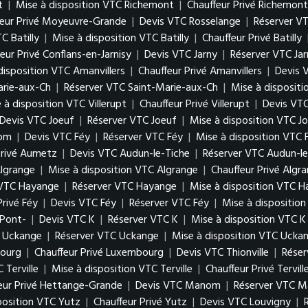
t
|
Mise à disposition VTC Richemont
|
Chauffeur Privé Richemont
feur Privé Moyeuvre-Grande
|
Devis VTC Rosselange
|
Réserver V
C Batilly
|
Mise à disposition VTC Batilly
|
Chauffeur Privé Batilly
eur Privé Conflans-en-Jarnisy
|
Devis VTC Jarny
|
Réserver VTC Jar
disposition VTC Amanvillers
|
Chauffeur Privé Amanvillers
|
Devis 
arie-aux-Ch
|
Réserver VTC Saint-Marie-aux-Ch
|
Mise à disposit
 à disposition VTC Villerupt
|
Chauffeur Privé Villerupt
|
Devis VTC
Devis VTC Joeuf
|
Réserver VTC Joeuf
|
Mise à disposition VTC J
Hom
|
Devis VTC Féy
|
Réserver VTC Féy
|
Mise à disposition VTC 
Privé Aumetz
|
Devis VTC Audun-le-Tiche
|
Réserver VTC Audun-le
lgrange
|
Mise à disposition VTC Algrange
|
Chauffeur Privé Algr
 VTC Hayange
|
Réserver VTC Hayange
|
Mise à disposition VTC 
Privé Féy
|
Devis VTC Féy
|
Réserver VTC Féy
|
Mise à dispositio
 Pont-
|
Devis VTC K
|
Réserver VTC K
|
Mise à disposition VTC K
 Uckange
|
Réserver VTC Uckange
|
Mise à disposition VTC Ucka
bourg
|
Chauffeur Privé Luxembourg
|
Devis VTC Thionville
|
Réser
 Terville
|
Mise à disposition VTC Terville
|
Chauffeur Privé Tervill
eur Privé Hettange-Grande
|
Devis VTC Manom
|
Réserver VTC 
position VTC Yutz
|
Chauffeur Privé Yutz
|
Devis VTC Louvigny
|