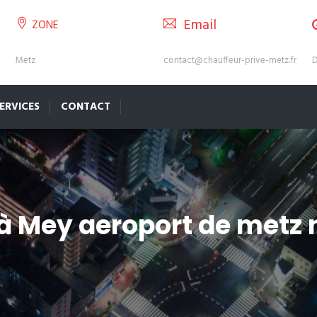
Email
ZONE
Metz
contact@chauffeur-prive-metz.fr
D
ERVICES
CONTACT
 à Mey aeroport de metz