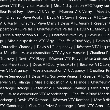
oselle
|
Devis VTC Moulins-lès-Metz
|
Réserver VTC Moulins-lès-
server VTC Pagny-sur-Moselle
|
Mise à disposition VTC Pagny-sur
feur Privé Féy
|
Devis VTC Verny
|
Réserver VTC Verny
|
Mise à 
ly
|
Chauffeur Privé Pouilly
|
Devis VTC Cuvry
|
Réserver VTC Cuvr
 VTC Marly
|
Chauffeur Privé Marly
|
Devis VTC Augny
|
Réserver
sposition VTC Peltre
|
Chauffeur Privé Peltre
|
Devis VTC Magny
|
|
Mise à disposition VTC Féy
|
Chauffeur Privé Féy
|
Devis VTC En
gy
|
Mise à disposition VTC Vigy
|
Chauffeur Privé Vigy
|
Devis V
é Courcelles-Chaussy
|
Devis VTC Laquenexy
|
Réserver VTC Laqu
ur-Moselle
|
Mise à disposition VTC Ay-sur-Moselle
|
Chauffeur P
é Trémery
|
Devis VTC Flévy
|
Réserver VTC Flévy
|
Mise à disposi
ffeur Privé Saulny
|
Devis VTC Lorry-lès-Metz
|
Réserver VTC Lor
rver VTC Argancy
|
Mise à disposition VTC Argancy
|
Chauffeur P
 Privé Semécourt
|
Devis VTC Norroy-le-Veneur
|
Réserver VTC No
erver VTC Talange
|
Mise à disposition VTC Talange
|
Chauffeur P
Marange-Silvange
|
Réserver VTC Marange-Silvange
|
Mise à dis
ge
|
Mise à disposition VTC Mondelange
|
Chauffeur Privé Monde
gondange
|
Devis VTC Rombas
|
Réserver VTC Rombas
|
Mise à d
 VTC Gandrange
|
Chauffeur Privé Gandrange
|
Devis VTC Amn
|
R