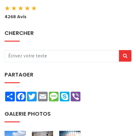
★
★
★
★
★
4268 Avis
CHERCHER
PARTAGER
Share
Facebook
Twitter
Email
Message
Skype
Viber
GALERIE PHOTOS