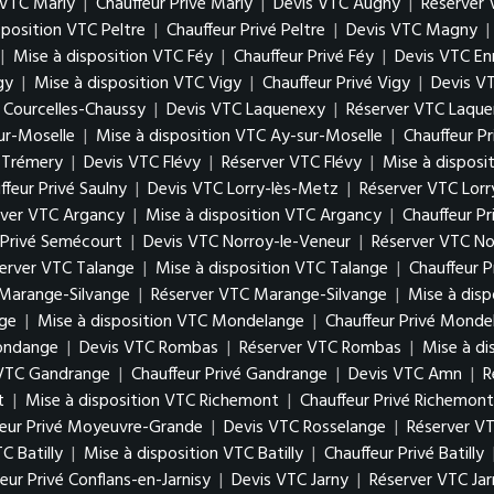
 VTC Marly
|
Chauffeur Privé Marly
|
Devis VTC Augny
|
Réserver
sposition VTC Peltre
|
Chauffeur Privé Peltre
|
Devis VTC Magny
|
|
Mise à disposition VTC Féy
|
Chauffeur Privé Féy
|
Devis VTC En
gy
|
Mise à disposition VTC Vigy
|
Chauffeur Privé Vigy
|
Devis V
é Courcelles-Chaussy
|
Devis VTC Laquenexy
|
Réserver VTC Laqu
ur-Moselle
|
Mise à disposition VTC Ay-sur-Moselle
|
Chauffeur P
é Trémery
|
Devis VTC Flévy
|
Réserver VTC Flévy
|
Mise à disposi
ffeur Privé Saulny
|
Devis VTC Lorry-lès-Metz
|
Réserver VTC Lor
rver VTC Argancy
|
Mise à disposition VTC Argancy
|
Chauffeur P
 Privé Semécourt
|
Devis VTC Norroy-le-Veneur
|
Réserver VTC No
erver VTC Talange
|
Mise à disposition VTC Talange
|
Chauffeur P
Marange-Silvange
|
Réserver VTC Marange-Silvange
|
Mise à dis
ge
|
Mise à disposition VTC Mondelange
|
Chauffeur Privé Monde
gondange
|
Devis VTC Rombas
|
Réserver VTC Rombas
|
Mise à d
 VTC Gandrange
|
Chauffeur Privé Gandrange
|
Devis VTC Amn
|
R
t
|
Mise à disposition VTC Richemont
|
Chauffeur Privé Richemont
feur Privé Moyeuvre-Grande
|
Devis VTC Rosselange
|
Réserver V
C Batilly
|
Mise à disposition VTC Batilly
|
Chauffeur Privé Batilly
eur Privé Conflans-en-Jarnisy
|
Devis VTC Jarny
|
Réserver VTC Jar