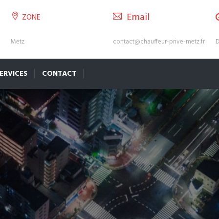
Email
ZONE
Metz
contact@chauffeur-prive-metz.fr
D
ERVICES
CONTACT