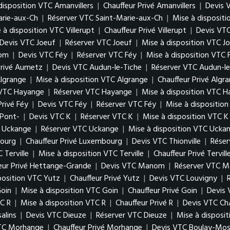
disposition VTC Amanvillers
|
Chauffeur Privé Amanvillers
|
Devis 
arie-aux-Ch
|
Réserver VTC Saint-Marie-aux-Ch
|
Mise à disposit
 à disposition VTC Villerupt
|
Chauffeur Privé Villerupt
|
Devis VTC
Devis VTC Joeuf
|
Réserver VTC Joeuf
|
Mise à disposition VTC J
Hom
|
Devis VTC Féy
|
Réserver VTC Féy
|
Mise à disposition VTC 
Privé Aumetz
|
Devis VTC Audun-le-Tiche
|
Réserver VTC Audun-le
lgrange
|
Mise à disposition VTC Algrange
|
Chauffeur Privé Algr
 VTC Hayange
|
Réserver VTC Hayange
|
Mise à disposition VTC 
Privé Féy
|
Devis VTC Féy
|
Réserver VTC Féy
|
Mise à dispositio
 Pont-
|
Devis VTC K
|
Réserver VTC K
|
Mise à disposition VTC K
 Uckange
|
Réserver VTC Uckange
|
Mise à disposition VTC Ucka
bourg
|
Chauffeur Privé Luxembourg
|
Devis VTC Thionville
|
Réser
 Terville
|
Mise à disposition VTC Terville
|
Chauffeur Privé Tervill
eur Privé Hettange-Grande
|
Devis VTC Manom
|
Réserver VTC 
position VTC Yutz
|
Chauffeur Privé Yutz
|
Devis VTC Louvigny
|
Goin
|
Mise à disposition VTC Goin
|
Chauffeur Privé Goin
|
Devis 
C R
|
Mise à disposition VTC R
|
Chauffeur Privé R
|
Devis VTC Ch
alins
|
Devis VTC Dieuze
|
Réserver VTC Dieuze
|
Mise à disposi
VTC Morhange
|
Chauffeur Privé Morhange
|
Devis VTC Boulay-Mos