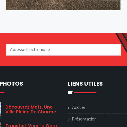
 PHOTOS
LIENS UTILES
Découvrez Metz, Une
Accueil
Ville Pleine De Charme.
Présentation
Transfert Vers La Gare