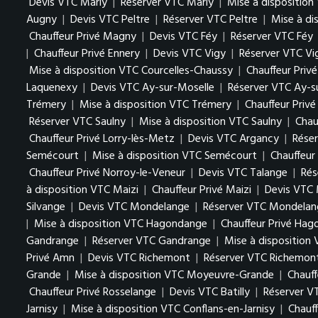
Devis VTC Marly
|
Réserver VTC Marly
|
Mise à disposition
Augny
|
Devis VTC Peltre
|
Réserver VTC Peltre
|
Mise à di
Chauffeur Privé Magny
|
Devis VTC Féy
|
Réserver VTC Féy
|
Chauffeur Privé Ennery
|
Devis VTC Vigy
|
Réserver VTC Vi
Mise à disposition VTC Courcelles-Chaussy
|
Chauffeur Priv
Laquenexy
|
Devis VTC Ay-sur-Moselle
|
Réserver VTC Ay-s
Trémery
|
Mise à disposition VTC Trémery
|
Chauffeur Priv
Réserver VTC Saulny
|
Mise à disposition VTC Saulny
|
Chau
Chauffeur Privé Lorry-lès-Metz
|
Devis VTC Argancy
|
Rése
Semécourt
|
Mise à disposition VTC Semécourt
|
Chauffeur
Chauffeur Privé Norroy-le-Veneur
|
Devis VTC Talange
|
Rés
à disposition VTC Maizi
|
Chauffeur Privé Maizi
|
Devis VTC 
Silvange
|
Devis VTC Mondelange
|
Réserver VTC Mondelan
|
Mise à disposition VTC Hagondange
|
Chauffeur Privé Ha
Gandrange
|
Réserver VTC Gandrange
|
Mise à disposition
Privé Amn
|
Devis VTC Richemont
|
Réserver VTC Richemon
Grande
|
Mise à disposition VTC Moyeuvre-Grande
|
Chauf
Chauffeur Privé Rosselange
|
Devis VTC Batilly
|
Réserver VT
Jarnisy
|
Mise à disposition VTC Conflans-en-Jarnisy
|
Chauff