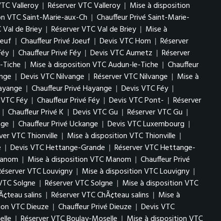
VTC Valleroy
|
Réserver VTC Valleroy
|
Mise à disposition
ion VTC Saint-Marie-aux-Ch
|
Chauffeur Privé Saint-Marie-
 Val de Briey
|
Réserver VTC Val de Briey
|
Mise à
oeuf
|
Chauffeur Privé Joeuf
|
Devis VTC Hom
|
Réserver
Féy
|
Chauffeur Privé Féy
|
Devis VTC Aumetz
|
Réserver
-Tiche
|
Mise à disposition VTC Audun-le-Tiche
|
Chauffeur
ange
|
Devis VTC Nilvange
|
Réserver VTC Nilvange
|
Mise à
Hayange
|
Chauffeur Privé Hayange
|
Devis VTC Féy
|
n VTC Féy
|
Chauffeur Privé Féy
|
Devis VTC Pont-
|
Réserver
|
Chauffeur Privé K
|
Devis VTC Gu
|
Réserver VTC Gu
|
nge
|
Chauffeur Privé Uckange
|
Devis VTC Luxembourg
|
ver VTC Thionville
|
Mise à disposition VTC Thionville
|
e
|
Devis VTC Hettange-Grande
|
Réserver VTC Hettange-
Manom
|
Mise à disposition VTC Manom
|
Chauffeur Privé
Réserver VTC Louvigny
|
Mise à disposition VTC Louvigny
|
VTC Solgne
|
Réserver VTC Solgne
|
Mise à disposition VTC
Ã¢teau salins
|
Réserver VTC ChÃ¢teau salins
|
Mise à
tion VTC Dieuze
|
Chauffeur Privé Dieuze
|
Devis VTC
elle
|
Réserver VTC Boulay-Moselle
|
Mise à disposition VTC