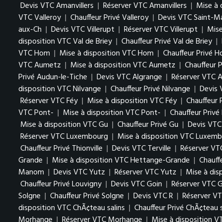
Devis VTC Amanvillers
|
Réserver VTC Amanvillers
|
Mise à 
VTC Valleroy
|
Chauffeur Privé Valleroy
|
Devis VTC Saint-M
aux-Ch
|
Devis VTC Villerupt
|
Réserver VTC Villerupt
|
Mise
disposition VTC Val de Briey
|
Chauffeur Privé Val de Briey
|
VTC Hom
|
Mise à disposition VTC Hom
|
Chauffeur Privé 
VTC Aumetz
|
Mise à disposition VTC Aumetz
|
Chauffeur 
Privé Audun-le-Tiche
|
Devis VTC Algrange
|
Réserver VTC A
disposition VTC Nilvange
|
Chauffeur Privé Nilvange
|
Devis
Réserver VTC Féy
|
Mise à disposition VTC Féy
|
Chauffeur 
VTC Pont-
|
Mise à disposition VTC Pont-
|
Chauffeur Privé
Mise à disposition VTC Gu
|
Chauffeur Privé Gu
|
Devis VTC
Réserver VTC Luxembourg
|
Mise à disposition VTC Luxem
Chauffeur Privé Thionville
|
Devis VTC Terville
|
Réserver VTC
Grande
|
Mise à disposition VTC Hettange-Grande
|
Chauff
Manom
|
Devis VTC Yutz
|
Réserver VTC Yutz
|
Mise à dis
Chauffeur Privé Louvigny
|
Devis VTC Goin
|
Réserver VTC 
Solgne
|
Chauffeur Privé Solgne
|
Devis VTC R
|
Réserver VT
disposition VTC ChÃ¢teau salins
|
Chauffeur Privé ChÃ¢teau s
Morhange
|
Réserver VTC Morhange
|
Mise à disposition 