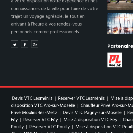
à votre disposition notre expérience et nos
connaissances de la ville pour faire de votre
trajet un voyage agréable, le tout en
arrivant à l’heure à vos rendez-vous
personnels comme professionnels.
Partenair
Devis VTC Lesménils
|
Réserver VTC Lesménils
|
Mise à dis
disposition VTC Ars-sur-Moselle
|
Chauffeur Privé Ars-sur-M
Privé Moulins-lès-Metz
|
Devis VTC Pagny-sur-Moselle
|
Ré
Féy
|
Réserver VTC Féy
|
Mise à disposition VTC Féy
|
Chauf
Pouilly
|
Réserver VTC Pouilly
|
Mise à disposition VTC Pouil