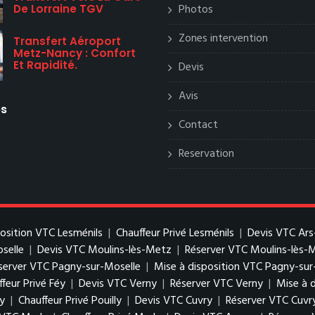
Photos
De Lorraine TGV
Zones intervention
Transfert Aéroport
Metz-Nancy : Confort
Et Rapidité.
Devis
Avis
es
Contact
Reservation
position VTC Lesménils
|
Chauffeur Privé Lesménils
|
Devis VTC Ars
oselle
|
Devis VTC Moulins-lès-Metz
|
Réserver VTC Moulins-lès-
server VTC Pagny-sur-Moselle
|
Mise à disposition VTC Pagny-sur
feur Privé Féy
|
Devis VTC Verny
|
Réserver VTC Verny
|
Mise à 
ly
|
Chauffeur Privé Pouilly
|
Devis VTC Cuvry
|
Réserver VTC Cuvr