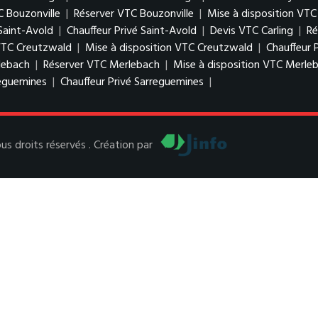
C Bouzonville
|
Réserver VTC Bouzonville
|
Mise à disposition VTC
Saint-Avold
|
Chauffeur Privé Saint-Avold
|
Devis VTC Carling
|
Ré
VTC Creutzwald
|
Mise à disposition VTC Creutzwald
|
Chauffeur 
lebach
|
Réserver VTC Merlebach
|
Mise à disposition VTC Merle
reguemines
|
Chauffeur Privé Sarreguemines
|
 droits réservés . Création par