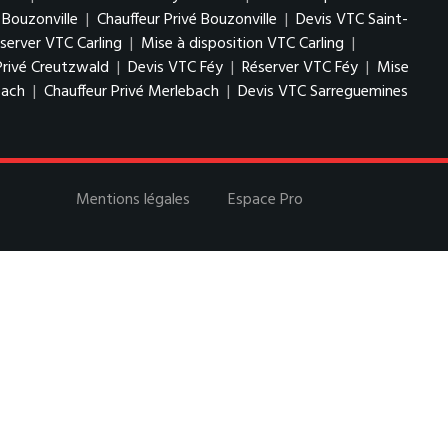
 Bouzonville
|
Chauffeur Privé Bouzonville
|
Devis VTC Saint-
server VTC Carling
|
Mise à disposition VTC Carling
|
Privé Creutzwald
|
Devis VTC Féy
|
Réserver VTC Féy
|
Mise
bach
|
Chauffeur Privé Merlebach
|
Devis VTC Sarreguemines
Mentions légales
Espace Pro