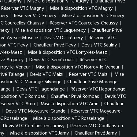
 VTC Augny
|
Mise à disposition VTC Augny
|
Chauffeur Privé
Réserver VTC Magny
|
Mise à disposition VTC Magny
|
nery
|
Réserver VTC Ennery
|
Mise à disposition VTC Ennery
TC Courcelles-Chaussy
|
Réserver VTC Courcelles-Chaussy
|
enexy
|
Mise à disposition VTC Laquenexy
|
Chauffeur Privé
rivé Ay-sur-Moselle
|
Devis VTC Trémery
|
Réserver VTC
tion VTC Flévy
|
Chauffeur Privé Flévy
|
Devis VTC Saulny
|
ry-lès-Metz
|
Mise à disposition VTC Lorry-lès-Metz
|
rivé Argancy
|
Devis VTC Semécourt
|
Réserver VTC
rroy-le-Veneur
|
Mise à disposition VTC Norroy-le-Veneur
|
rivé Talange
|
Devis VTC Maizi
|
Réserver VTC Maizi
|
Mise
position VTC Marange-Silvange
|
Chauffeur Privé Marange-
lange
|
Devis VTC Hagondange
|
Réserver VTC Hagondange
isposition VTC Rombas
|
Chauffeur Privé Rombas
|
Devis VTC
éserver VTC Amn
|
Mise à disposition VTC Amn
|
Chauffeur
|
Devis VTC Moyeuvre-Grande
|
Réserver VTC Moyeuvre-
TC Rosselange
|
Mise à disposition VTC Rosselange
|
|
Devis VTC Conflans-en-Jarnisy
|
Réserver VTC Conflans-en-
ny
|
Mise à disposition VTC Jarny
|
Chauffeur Privé Jarny
|