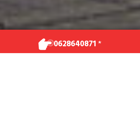
VOTRE CHAUFFEUR PRIVÉ
0628640871
*
Vos déplacements en toute sécurité et dans
un confort optimal.
Réservez maintenant
0628640871
BIENVENUE À CHAUFFEUR PRIVE
METZ