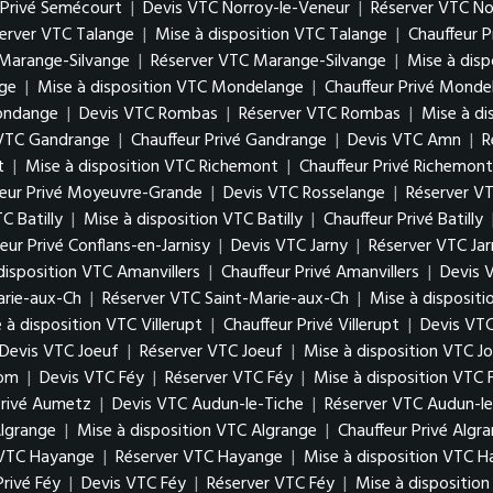
 Privé Semécourt
|
Devis VTC Norroy-le-Veneur
|
Réserver VTC No
erver VTC Talange
|
Mise à disposition VTC Talange
|
Chauffeur P
Marange-Silvange
|
Réserver VTC Marange-Silvange
|
Mise à dis
ge
|
Mise à disposition VTC Mondelange
|
Chauffeur Privé Monde
gondange
|
Devis VTC Rombas
|
Réserver VTC Rombas
|
Mise à d
 VTC Gandrange
|
Chauffeur Privé Gandrange
|
Devis VTC Amn
|
R
t
|
Mise à disposition VTC Richemont
|
Chauffeur Privé Richemont
feur Privé Moyeuvre-Grande
|
Devis VTC Rosselange
|
Réserver V
C Batilly
|
Mise à disposition VTC Batilly
|
Chauffeur Privé Batilly
eur Privé Conflans-en-Jarnisy
|
Devis VTC Jarny
|
Réserver VTC Jar
disposition VTC Amanvillers
|
Chauffeur Privé Amanvillers
|
Devis 
arie-aux-Ch
|
Réserver VTC Saint-Marie-aux-Ch
|
Mise à disposit
 à disposition VTC Villerupt
|
Chauffeur Privé Villerupt
|
Devis VTC
Devis VTC Joeuf
|
Réserver VTC Joeuf
|
Mise à disposition VTC J
Hom
|
Devis VTC Féy
|
Réserver VTC Féy
|
Mise à disposition VTC 
Privé Aumetz
|
Devis VTC Audun-le-Tiche
|
Réserver VTC Audun-le
lgrange
|
Mise à disposition VTC Algrange
|
Chauffeur Privé Algr
 VTC Hayange
|
Réserver VTC Hayange
|
Mise à disposition VTC 
Privé Féy
|
Devis VTC Féy
|
Réserver VTC Féy
|
Mise à dispositio