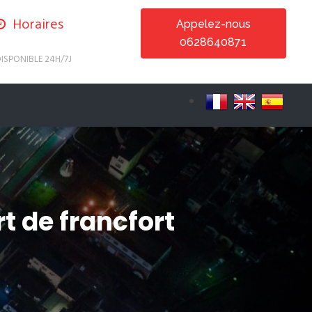
Horaires
Appelez-nous
0628640871
ISPONIBLE 24H/7J
t de francfort