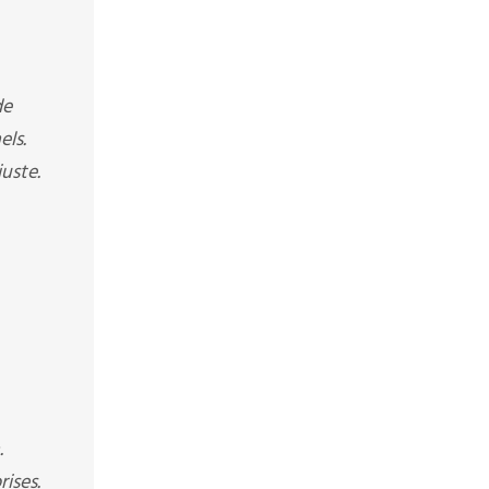
de
els.
uste.
.
ises.