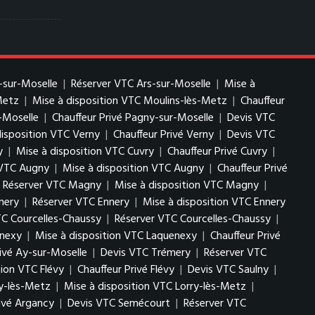
-sur-Moselle
|
Réserver VTC Ars-sur-Moselle
|
Mise à
Metz
|
Mise à disposition VTC Moulins-lès-Metz
|
Chauffeur
-Moselle
|
Chauffeur Privé Pagny-sur-Moselle
|
Devis VTC
disposition VTC Verny
|
Chauffeur Privé Verny
|
Devis VTC
y
|
Mise à disposition VTC Cuvry
|
Chauffeur Privé Cuvry
|
 VTC Augny
|
Mise à disposition VTC Augny
|
Chauffeur Privé
Réserver VTC Magny
|
Mise à disposition VTC Magny
|
nery
|
Réserver VTC Ennery
|
Mise à disposition VTC Ennery
TC Courcelles-Chaussy
|
Réserver VTC Courcelles-Chaussy
|
enexy
|
Mise à disposition VTC Laquenexy
|
Chauffeur Privé
rivé Ay-sur-Moselle
|
Devis VTC Trémery
|
Réserver VTC
tion VTC Flévy
|
Chauffeur Privé Flévy
|
Devis VTC Saulny
|
ry-lès-Metz
|
Mise à disposition VTC Lorry-lès-Metz
|
rivé Argancy
|
Devis VTC Semécourt
|
Réserver VTC