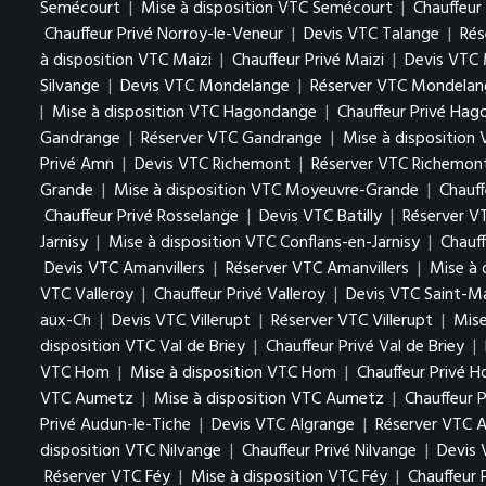
Semécourt
|
Mise à disposition VTC Semécourt
|
Chauffeur
Chauffeur Privé Norroy-le-Veneur
|
Devis VTC Talange
|
Rés
à disposition VTC Maizi
|
Chauffeur Privé Maizi
|
Devis VTC 
Silvange
|
Devis VTC Mondelange
|
Réserver VTC Mondelan
|
Mise à disposition VTC Hagondange
|
Chauffeur Privé Ha
Gandrange
|
Réserver VTC Gandrange
|
Mise à disposition
Privé Amn
|
Devis VTC Richemont
|
Réserver VTC Richemon
Grande
|
Mise à disposition VTC Moyeuvre-Grande
|
Chauf
Chauffeur Privé Rosselange
|
Devis VTC Batilly
|
Réserver VT
Jarnisy
|
Mise à disposition VTC Conflans-en-Jarnisy
|
Chauff
Devis VTC Amanvillers
|
Réserver VTC Amanvillers
|
Mise à 
VTC Valleroy
|
Chauffeur Privé Valleroy
|
Devis VTC Saint-M
aux-Ch
|
Devis VTC Villerupt
|
Réserver VTC Villerupt
|
Mise
disposition VTC Val de Briey
|
Chauffeur Privé Val de Briey
|
VTC Hom
|
Mise à disposition VTC Hom
|
Chauffeur Privé 
VTC Aumetz
|
Mise à disposition VTC Aumetz
|
Chauffeur 
Privé Audun-le-Tiche
|
Devis VTC Algrange
|
Réserver VTC A
disposition VTC Nilvange
|
Chauffeur Privé Nilvange
|
Devis
Réserver VTC Féy
|
Mise à disposition VTC Féy
|
Chauffeur 