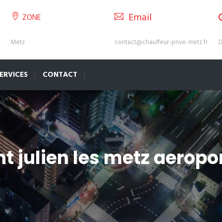
Email
ZONE
Metz
contact@chauffeur-prive-metz.fr
D
ERVICES
CONTACT
t julien les metz aeropor