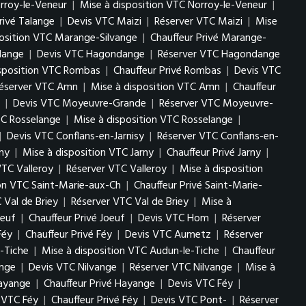
rroy-le-Veneur
|
Mise à disposition VTC Norroy-le-Veneur
|
rivé Talange
|
Devis VTC Maizi
|
Réserver VTC Maizi
|
Mise
position VTC Marange-Silvange
|
Chauffeur Privé Marange-
lange
|
Devis VTC Hagondange
|
Réserver VTC Hagondange
isposition VTC Rombas
|
Chauffeur Privé Rombas
|
Devis VTC
éserver VTC Amn
|
Mise à disposition VTC Amn
|
Chauffeur
|
Devis VTC Moyeuvre-Grande
|
Réserver VTC Moyeuvre-
TC Rosselange
|
Mise à disposition VTC Rosselange
|
|
Devis VTC Conflans-en-Jarnisy
|
Réserver VTC Conflans-en-
ny
|
Mise à disposition VTC Jarny
|
Chauffeur Privé Jarny
|
VTC Valleroy
|
Réserver VTC Valleroy
|
Mise à disposition
ion VTC Saint-Marie-aux-Ch
|
Chauffeur Privé Saint-Marie-
 Val de Briey
|
Réserver VTC Val de Briey
|
Mise à
oeuf
|
Chauffeur Privé Joeuf
|
Devis VTC Hom
|
Réserver
Féy
|
Chauffeur Privé Féy
|
Devis VTC Aumetz
|
Réserver
-Tiche
|
Mise à disposition VTC Audun-le-Tiche
|
Chauffeur
ange
|
Devis VTC Nilvange
|
Réserver VTC Nilvange
|
Mise à
Hayange
|
Chauffeur Privé Hayange
|
Devis VTC Féy
|
n VTC Féy
|
Chauffeur Privé Féy
|
Devis VTC Pont-
|
Réserver