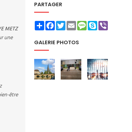
PARTAGER
Share
Facebook
Twitter
Email
Message
Skype
Viber
VE METZ
ur une
GALERIE PHOTOS
z
bien-être