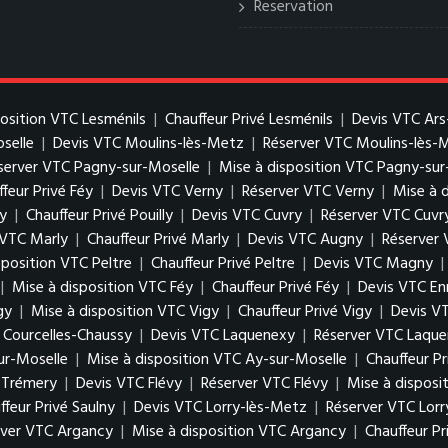
Reservation
position VTC Lesménils
|
Chauffeur Privé Lesménils
|
Devis VTC Ars
oselle
|
Devis VTC Moulins-lès-Metz
|
Réserver VTC Moulins-lès-
server VTC Pagny-sur-Moselle
|
Mise à disposition VTC Pagny-sur
feur Privé Féy
|
Devis VTC Verny
|
Réserver VTC Verny
|
Mise à 
ly
|
Chauffeur Privé Pouilly
|
Devis VTC Cuvry
|
Réserver VTC Cuvr
 VTC Marly
|
Chauffeur Privé Marly
|
Devis VTC Augny
|
Réserver
sposition VTC Peltre
|
Chauffeur Privé Peltre
|
Devis VTC Magny
|
|
Mise à disposition VTC Féy
|
Chauffeur Privé Féy
|
Devis VTC En
gy
|
Mise à disposition VTC Vigy
|
Chauffeur Privé Vigy
|
Devis V
é Courcelles-Chaussy
|
Devis VTC Laquenexy
|
Réserver VTC Laqu
ur-Moselle
|
Mise à disposition VTC Ay-sur-Moselle
|
Chauffeur P
é Trémery
|
Devis VTC Flévy
|
Réserver VTC Flévy
|
Mise à disposi
ffeur Privé Saulny
|
Devis VTC Lorry-lès-Metz
|
Réserver VTC Lor
rver VTC Argancy
|
Mise à disposition VTC Argancy
|
Chauffeur P