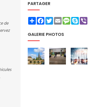
PARTAGER
Share
Facebook
Twitter
Email
Message
Skype
Viber
ce de
servez
GALERIE PHOTOS
hicules
.