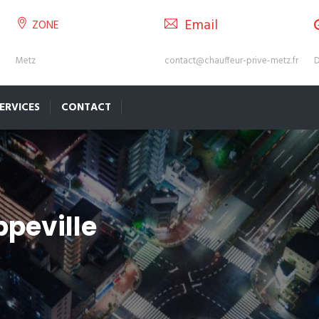
Email
ZONE
Metz
contact@chauffeur-prive-metz.fr
D
ERVICES
CONTACT
ppeville