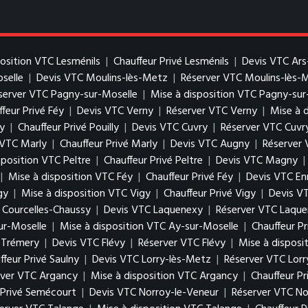
position VTC Lesménils
|
Chauffeur Privé Lesménils
|
Devis VTC Ars
oselle
|
Devis VTC Moulins-lès-Metz
|
Réserver VTC Moulins-lès-
server VTC Pagny-sur-Moselle
|
Mise à disposition VTC Pagny-sur
feur Privé Féy
|
Devis VTC Verny
|
Réserver VTC Verny
|
Mise à 
ly
|
Chauffeur Privé Pouilly
|
Devis VTC Cuvry
|
Réserver VTC Cuvr
 VTC Marly
|
Chauffeur Privé Marly
|
Devis VTC Augny
|
Réserver
sposition VTC Peltre
|
Chauffeur Privé Peltre
|
Devis VTC Magny
|
|
Mise à disposition VTC Féy
|
Chauffeur Privé Féy
|
Devis VTC En
gy
|
Mise à disposition VTC Vigy
|
Chauffeur Privé Vigy
|
Devis V
é Courcelles-Chaussy
|
Devis VTC Laquenexy
|
Réserver VTC Laqu
ur-Moselle
|
Mise à disposition VTC Ay-sur-Moselle
|
Chauffeur P
é Trémery
|
Devis VTC Flévy
|
Réserver VTC Flévy
|
Mise à disposi
ffeur Privé Saulny
|
Devis VTC Lorry-lès-Metz
|
Réserver VTC Lor
rver VTC Argancy
|
Mise à disposition VTC Argancy
|
Chauffeur P
 Privé Semécourt
|
Devis VTC Norroy-le-Veneur
|
Réserver VTC No