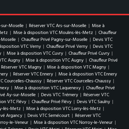
-sur-Moselle
|
Réserver VTC Ars-sur-Moselle
|
Mise à
Metz
|
Mise à disposition VTC Moulins-lès-Metz
|
Chauffeur
-Moselle
|
Chauffeur Privé Pagny-sur-Moselle
|
Devis VTC
disposition VTC Verny
|
Chauffeur Privé Verny
|
Devis VTC
y
|
Mise à disposition VTC Cuvry
|
Chauffeur Privé Cuvry
|
 VTC Augny
|
Mise à disposition VTC Augny
|
Chauffeur Privé
Réserver VTC Magny
|
Mise à disposition VTC Magny
|
nery
|
Réserver VTC Ennery
|
Mise à disposition VTC Ennery
TC Courcelles-Chaussy
|
Réserver VTC Courcelles-Chaussy
|
enexy
|
Mise à disposition VTC Laquenexy
|
Chauffeur Privé
rivé Ay-sur-Moselle
|
Devis VTC Trémery
|
Réserver VTC
tion VTC Flévy
|
Chauffeur Privé Flévy
|
Devis VTC Saulny
|
ry-lès-Metz
|
Mise à disposition VTC Lorry-lès-Metz
|
rivé Argancy
|
Devis VTC Semécourt
|
Réserver VTC
rroy-le-Veneur
|
Mise à disposition VTC Norroy-le-Veneur
|