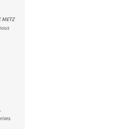
E METZ
nous
.
ises.