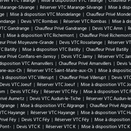
erver VTC Talange
|
Mise à disposition VTC Talange
|
Chauffeur P
Marange-Silvange
|
Réserver VTC Marange-Silvange
|
Mise à dis
ge
|
Mise à disposition VTC Mondelange
|
Chauffeur Privé Monde
gondange
|
Devis VTC Rombas
|
Réserver VTC Rombas
|
Mise à d
 VTC Gandrange
|
Chauffeur Privé Gandrange
|
Devis VTC Amn
|
R
t
|
Mise à disposition VTC Richemont
|
Chauffeur Privé Richemont
feur Privé Moyeuvre-Grande
|
Devis VTC Rosselange
|
Réserver V
C Batilly
|
Mise à disposition VTC Batilly
|
Chauffeur Privé Batilly
eur Privé Conflans-en-Jarnisy
|
Devis VTC Jarny
|
Réserver VTC Jar
disposition VTC Amanvillers
|
Chauffeur Privé Amanvillers
|
Devis 
arie-aux-Ch
|
Réserver VTC Saint-Marie-aux-Ch
|
Mise à disposit
 à disposition VTC Villerupt
|
Chauffeur Privé Villerupt
|
Devis VTC
Devis VTC Joeuf
|
Réserver VTC Joeuf
|
Mise à disposition VTC J
Hom
|
Devis VTC Féy
|
Réserver VTC Féy
|
Mise à disposition VTC 
Privé Aumetz
|
Devis VTC Audun-le-Tiche
|
Réserver VTC Audun-le
lgrange
|
Mise à disposition VTC Algrange
|
Chauffeur Privé Algr
 VTC Hayange
|
Réserver VTC Hayange
|
Mise à disposition VTC 
Privé Féy
|
Devis VTC Féy
|
Réserver VTC Féy
|
Mise à dispositio
 Pont-
|
Devis VTC K
|
Réserver VTC K
|
Mise à disposition VTC K