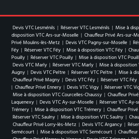
Devis VTC Lesménils
|
Réserver VTC Lesménils
|
Mise à dis
disposition VTC Ars-sur-Moselle
|
Chauffeur Privé Ars-sur-M
Privé Moulins-lès-Metz
|
Devis VTC Pagny-sur-Moselle
|
Ré
Féy
|
Réserver VTC Féy
|
Mise à disposition VTC Féy
|
Chauf
Pouilly
|
Réserver VTC Pouilly
|
Mise à disposition VTC Pouil
Devis VTC Marly
|
Réserver VTC Marly
|
Mise à disposition
Augny
|
Devis VTC Peltre
|
Réserver VTC Peltre
|
Mise à di
Chauffeur Privé Magny
|
Devis VTC Féy
|
Réserver VTC Féy
|
Chauffeur Privé Ennery
|
Devis VTC Vigy
|
Réserver VTC Vi
Mise à disposition VTC Courcelles-Chaussy
|
Chauffeur Priv
Laquenexy
|
Devis VTC Ay-sur-Moselle
|
Réserver VTC Ay-s
Trémery
|
Mise à disposition VTC Trémery
|
Chauffeur Priv
Réserver VTC Saulny
|
Mise à disposition VTC Saulny
|
Chau
Chauffeur Privé Lorry-lès-Metz
|
Devis VTC Argancy
|
Rése
Semécourt
|
Mise à disposition VTC Semécourt
|
Chauffeur