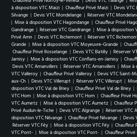
Chauffeur Privé Norroy-le-Veneur
|
Devis VTC Talange
|
Rés
à disposition VTC Maizi
|
Chauffeur Privé Maizi
|
Devis VTC 
Silvange
|
Devis VTC Mondelange
|
Réserver VTC Mondelan
|
Mise à disposition VTC Hagondange
|
Chauffeur Privé Ha
Gandrange
|
Réserver VTC Gandrange
|
Mise à disposition
Privé Amn
|
Devis VTC Richemont
|
Réserver VTC Richemon
Grande
|
Mise à disposition VTC Moyeuvre-Grande
|
Chauf
Chauffeur Privé Rosselange
|
Devis VTC Batilly
|
Réserver VT
Jarnisy
|
Mise à disposition VTC Conflans-en-Jarnisy
|
Chauff
Devis VTC Amanvillers
|
Réserver VTC Amanvillers
|
Mise à 
VTC Valleroy
|
Chauffeur Privé Valleroy
|
Devis VTC Saint-M
aux-Ch
|
Devis VTC Villerupt
|
Réserver VTC Villerupt
|
Mise
disposition VTC Val de Briey
|
Chauffeur Privé Val de Briey
|
VTC Hom
|
Mise à disposition VTC Hom
|
Chauffeur Privé 
VTC Aumetz
|
Mise à disposition VTC Aumetz
|
Chauffeur 
Privé Audun-le-Tiche
|
Devis VTC Algrange
|
Réserver VTC A
disposition VTC Nilvange
|
Chauffeur Privé Nilvange
|
Devis
Réserver VTC Féy
|
Mise à disposition VTC Féy
|
Chauffeur 
VTC Pont-
|
Mise à disposition VTC Pont-
|
Chauffeur Privé