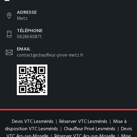
ADRESSE
Metz
TÉLÉPHONE
0628640871
EMAIL
contact@chauffeur-prive-metz.fr
Devis VTC Lesménils
|
Réserver VTC Lesménils
|
Mise à
disposition VTC Lesménils
|
Chauffeur Privé Lesménils
|
Devis
VTC Ars-sur-Moselle
|
Réserver VTC Ars-sur-Moselle
|
Mise